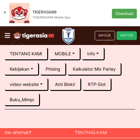
×
TIGERASIA88
Download
TIGERASIA88 Mobile App
MASUK
DAFTAR
TENTANG KAMI
MOBILE
Info
Kebijakan
Phising
Kalkulator Mix Parlay
video-website
Anti Blokir
RTP-Slot
Buku_Mimpi
link-alternatif
TENTANG KAMI